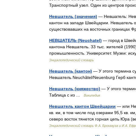
Транспортный узел. Один из центров про
Невшатель (значения)
— Невшатель: Нев
кантон на западе Швейцарии. Невшатель о
существовавших на восточных границах
НЕВШАТЕЛЬ (Neuchatel)
— город в Швейц
кантона Невшатель. 33 тыс. жителей (1990
промышленность. Университет. Музеи: ис
Энциклопедический словарь
Невшатель (кантон)
— У этого термина су
Невшатель Neuchâtel/Neuenburg Герб ка
Невшатель (княжество)
— У этого термин
Таблица с из …
Википедия
Невшатель кантон Швейцарии
— или Ней
кв. км, в том числе под озерами 95,5 кв. 
северо восток тянется горная цепь Юра (
Энциклопедический словарь Ф.А. Брокгауза и И.А. Еф