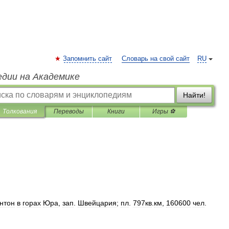
Запомнить сайт
Словарь на свой сайт
RU
едии на Академике
Найти!
Толкования
Переводы
Книги
Игры ⚽
нтон
в
горах
Юра
,
зап
.
Швейцария
;
пл
.
797кв
.
км
,
160600
чел
.