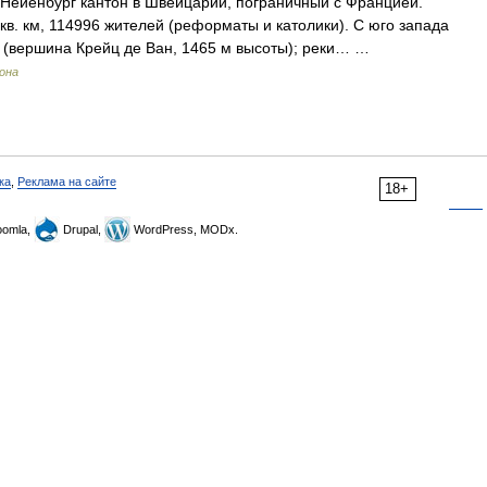
Нейенбург кантон в Швейцарии, пограничный с Францией.
5 кв. км, 114996 жителей (реформаты и католики). С юго запада
а (вершина Крейц де Ван, 1465 м высоты); реки… …
рона
ка
,
Реклама на сайте
18+
omla,
Drupal,
WordPress, MODx.