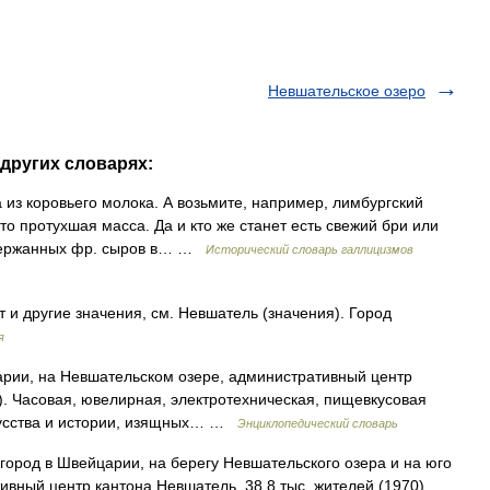
Невшательское озеро
 других словарях:
а из коровьего молока. А возьмите, например, лимбургский
 то протухшая масса. Да и кто же станет есть свежий бри или
ыдержанных фр. сыров в… …
Исторический словарь галлицизмов
 и другие значения, см. Невшатель (значения). Город
я
арии, на Невшательском озере, административный центр
). Часовая, ювелирная, электротехническая, пищевкусовая
кусства и истории, изящных… …
Энциклопедический словарь
од в Швейцарии, на берегу Невшательского озера и на юго
вный центр кантона Невшатель. 38,8 тыс. жителей (1970).