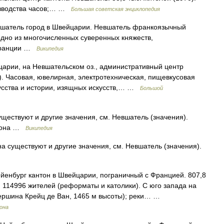
изводства часов;… …
Большая советская энциклопедия
шатель город в Швейцарии. Невшатель франкоязычный
дно из многочисленных суверенных княжеств,
 Франции …
Википедия
арии, на Невшательском оз., административный центр
). Часовая, ювелирная, электротехническая, пищевкусовая
кусства и истории, изящных искусств,… …
Большой
ществуют и другие значения, см. Невшатель (значения).
нтона …
Википедия
а существуют и другие значения, см. Невшатель (значения).
енбург кантон в Швейцарии, пограничный с Францией. 807,8
км, 114996 жителей (реформаты и католики). С юго запада на
вершина Крейц де Ван, 1465 м высоты); реки… …
рона