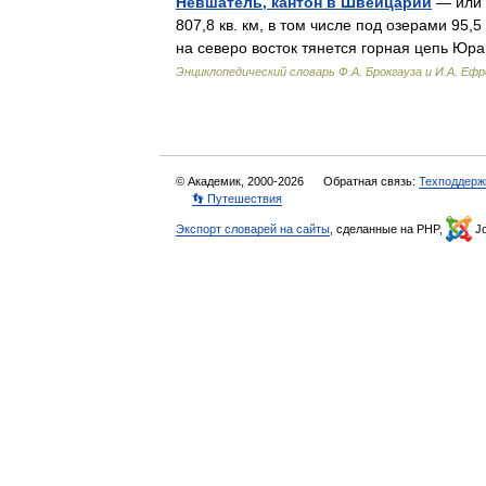
Невшатель, кантон в Швейцарии
— или 
807,8 кв. км, в том числе под озерами 95,
на северо восток тянется горная цепь Юр
Энциклопедический словарь Ф.А. Брокгауза и И.А. Еф
© Академик, 2000-2026
Обратная связь:
Техподдерж
👣 Путешествия
Экспорт словарей на сайты
, сделанные на PHP,
Jo