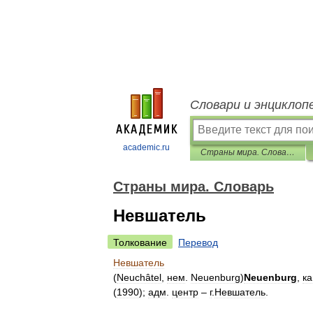
Словари и энциклоп
academic.ru
Страны мира. Словарь
Страны мира. Словарь
Невшатель
Толкование
Перевод
Невшатель
(
Neuchâtel
,
нем
.
Neuenburg
)
Neuenburg
,
ка
(
1990
);
адм
.
центр
–
г
.
Невшатель
.