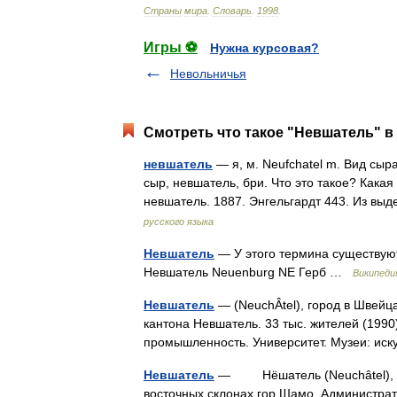
Страны
мира
.
Словарь
.
1998
.
Игры ⚽
Нужна курсовая?
Невольничья
Смотреть что такое "Невшатель" в
невшатель
— я, м. Neufchatel m. Вид сыр
сыр, невшатель, бри. Что это такое? Какая
невшатель. 1887. Энгельгардт 443. Из в
русского языка
Невшатель
— У этого термина существуют
Невшатель Neuenburg NE Герб …
Википеди
Невшатель
— (NeuchÂtel), город в Швейц
кантона Невшатель. 33 тыс. жителей (1990
промышленность. Университет. Музеи: ис
Невшатель
— Нёшатель (Neuchâtel), гор
восточных склонах гор Шамо. Администрати